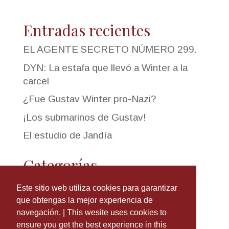
Entradas recientes
EL AGENTE SECRETO NÚMERO 299.
DYN: La estafa que llevó a Winter a la
carcel
¿Fue Gustav Winter pro-Nazi?
¡Los submarinos de Gustav!
El estudio de Jandía
Categorías
Historia
Este sitio web utiliza cookies para garantizar
que obtengas la mejor experiencia de
Uncategorized
navegación. | This wesite uses cookies to
ensure you get the best experience in this